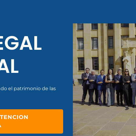
EGAL
AL
do el patrimonio de las
ATENCION
A